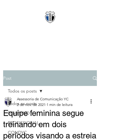
YPIRANGA CLUBE
Clube de Amor & Garra
Post
Todos os posts
Assessoria de Comunicação YC
Todos os posts
2 de nov. de 2021
1 min de leitura
Equipe feminina segue
FEMININO
treinando em dois
PROFISSIONAL
CONDYC
períodos visando a estreia