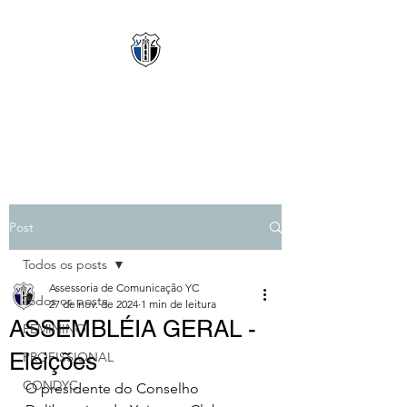
YPIRANGA CLUBE
Clube de Amor & Garra
Post
Todos os posts
Assessoria de Comunicação YC
Todos os posts
27 de nov. de 2024
1 min de leitura
ASSEMBLÉIA GERAL -
FEMININO
Eleições
PROFISSIONAL
CONDYC
O presidente do Conselho 